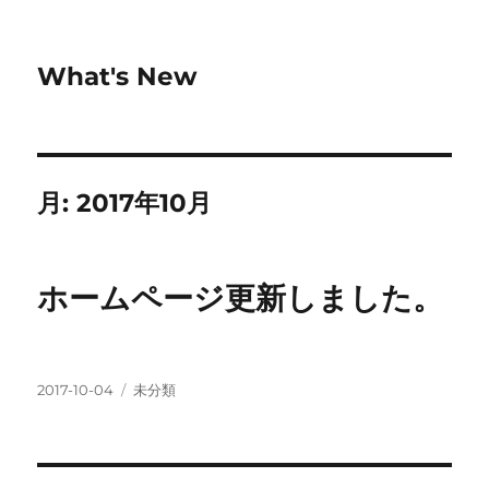
What's New
月:
2017年10月
ホームページ更新しました。
投
カ
2017-10-04
未分類
稿
テ
日:
ゴ
リ
ー