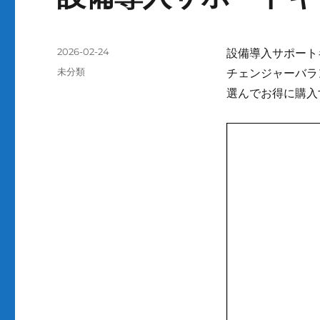
投
2026-02-24
設備導入サポート
稿
カ
未分類
チェンジャーバラ
日:
テ
選んでお得に購入す
ゴ
リ
ー