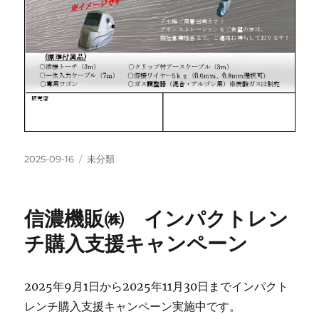
投
カ
2025-09-16
未分類
稿
テ
日:
ゴ
リ
信濃機販㈱ インパクトレン
ー
チ購入支援キャンペーン
2025年9月1日から2025年11月30日までインパクト
レンチ購入支援キャンペーン実施中です。