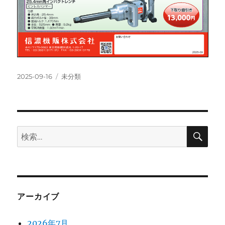
投
カ
2025-09-16
未分類
稿
テ
日:
ゴ
リ
ー
検
検
索
索:
アーカイブ
2026年7月