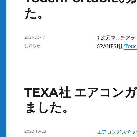
た。
投
2021-03-17
3 次元マルチア
稿
カ
お知らせ
SPANESI社
Tou
日:
テ
ゴ
リ
ー
TEXA社 エアコ
ました。
投
2020-10-23
エアコンガスチャ