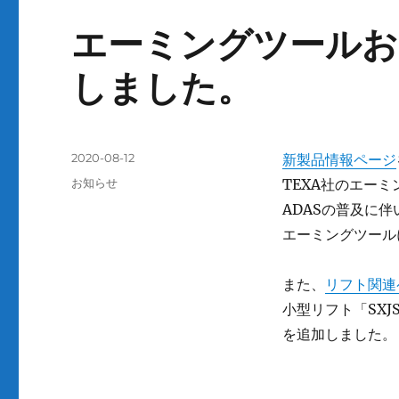
エーミングツールお
しました。
投
2020-08-12
新製品情報ページ
稿
カ
お知らせ
TEXA社のエー
日:
テ
ADASの普及に
ゴ
エーミングツール
リ
ー
また、
リフト関連
小型リフト「SXJS
を追加しました。