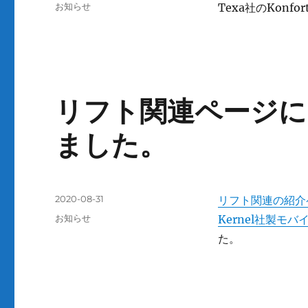
稿
カ
お知らせ
Texa社のKonf
日:
テ
ゴ
リ
ー
リフト関連ページに
ました。
投
2020-08-31
リフト関連の紹介
稿
カ
お知らせ
Kernel社製モ
日:
テ
た。
ゴ
リ
ー