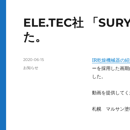
ELE.TEC社 「S
た。
投
2020-06-15
IR乾燥機械器の
稿
カ
お知らせ
ーを採用した画期
日:
テ
した。
ゴ
リ
ー
動画を提供してく
札幌 マルサン塗