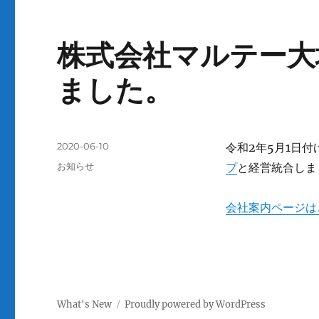
株式会社マルテー大
ました。
投
2020-06-10
令和2年5月1日
稿
カ
お知らせ
プ
と経営統合しま
日:
テ
ゴ
会社案内ページは
リ
ー
What's New
Proudly powered by WordPress