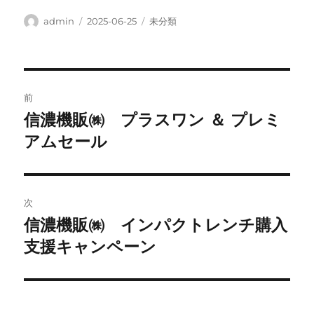
投
投
カ
admin
2025-06-25
未分類
稿
稿
テ
者
日:
ゴ
リ
ー
投
前
稿
信濃機販㈱ プラスワン ＆ プレミ
前
の
アムセール
ナ
投
ビ
稿:
ゲ
次
信濃機販㈱ インパクトレンチ購入
次
ー
の
支援キャンペーン
シ
投
稿:
ョ