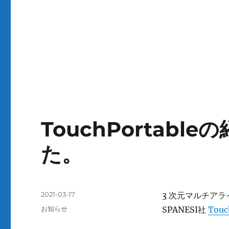
TouchPortab
た。
投
2021-03-17
3 次元マルチア
稿
カ
お知らせ
SPANESI社
Tou
日:
テ