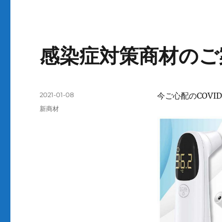
ゴ
リ
ー
感染症対策商材のご
投
2021-01-08
今ご心配のCOVI
稿
カ
新商材
日:
テ
ゴ
リ
ー