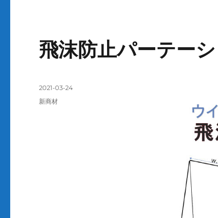
ー
飛沫防止パーテーシ
投
2021-03-24
稿
カ
新商材
日:
テ
ゴ
リ
ー