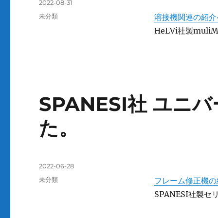
投
2022-08-31
稿
カ
未分類
溶接機関連の紹介
日:
テ
HeLVi社製mul
ゴ
リ
ー
SPANESI社 ユ
た。
投
2022-06-28
稿
カ
未分類
フレーム修正機の
日:
テ
SPANESI社製
ゴ
リ